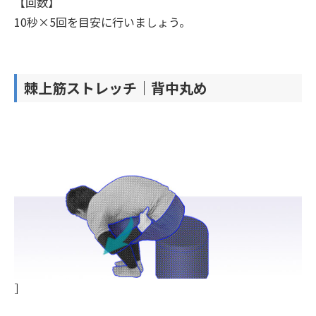
【回数】
10秒×5回を目安に行いましょう。
棘上筋ストレッチ｜背中丸め
］