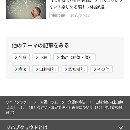
ない！楽しめる脳トレ体操6選
機能訓練
2025/07/18
他のテーマの記事をみる
全身
下肢
体幹（胴体・腰）
療法
口腔機能
認知機能
その他
リハブクラウド
介護コラム
介護保険法
口腔機能向上加算
とは｜（Ⅰ）（Ⅱ）の違い・算定要件・計画書について【2024年介護報酬
改定】
リハブクラウドとは