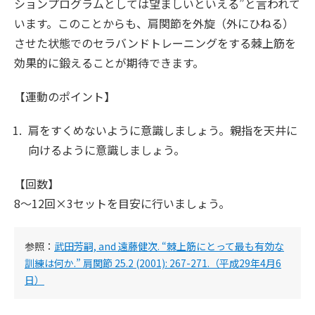
ションプログラムとしては望ましいといえる”と言われて
います。このことからも、肩関節を外旋（外にひねる）
させた状態でのセラバンドトレーニングをする棘上筋を
効果的に鍛えることが期待できます。
【運動のポイント】
肩をすくめないように意識しましょう。親指を天井に
向けるように意識しましょう。
【回数】
8〜12回×3セットを目安に行いましょう。
参照：
武田芳嗣, and 遠藤健次. “棘上筋にとって最も有効な
訓練は何か.” 肩関節 25.2 (2001): 267-271.（平成29年4月6
日）