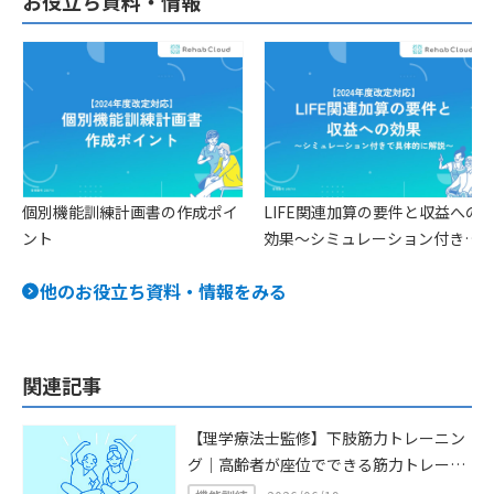
お役立ち資料・情報
個別機能訓練計画書の作成ポイ
LIFE関連加算の要件と収益への
ント
効果〜シミュレーション付きで
具体的に解説〜
他のお役立ち資料・情報をみる
関連記事
【理学療法士監修】下肢筋力トレーニン
グ｜高齢者が座位でできる筋力トレーニ
ング22選