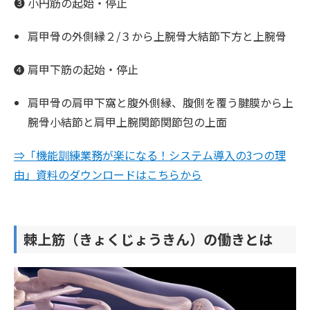
❸ 小円筋の起始・停止
肩甲骨の外側縁２/３から上腕骨大結節下方と上腕骨
❹ 肩甲下筋の起始・停止
肩甲骨の肩甲下窩と腹外側縁、腹側を覆う腱膜から上
腕骨小結節と肩甲上腕関節関節包の上面
⇒「機能訓練業務が楽になる！システム導入の3つの理
由」資料のダウンロードはこちらから
棘上筋（きょくじょうきん）の働きとは