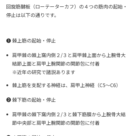
回旋筋腱板（ローテーターカフ）の４つの筋肉の起始・
停止は以下の通りです。
❶ 棘上筋の起始・停止
肩甲棘の棘上窩内側２/３と肩甲棘上面から上腕骨大
結節上面と肩甲上腕関節の関節包に付着
※近年の研究で諸説あります
棘上筋を支配する神経は、肩甲上神経（C5〜C6）
❷ 棘下筋の起始・停止
肩甲棘の棘下窩内側２/３と棘下筋膜から上腕骨大結
節中央部と肩甲上腕関節の関節包に付着