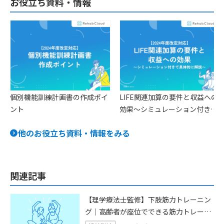
お役立ち資料・情報
個別機能訓練計画書の作成ポイ
LIFE関連加算の要件と収益への
ント
効果〜シミュレーション付きで
具体的に解説〜
他のお役立ち資料・情報をみる
関連記事
【理学療法士監修】下肢筋力トレーニン
グ｜高齢者が座位でできる筋力トレーニ
ング22選