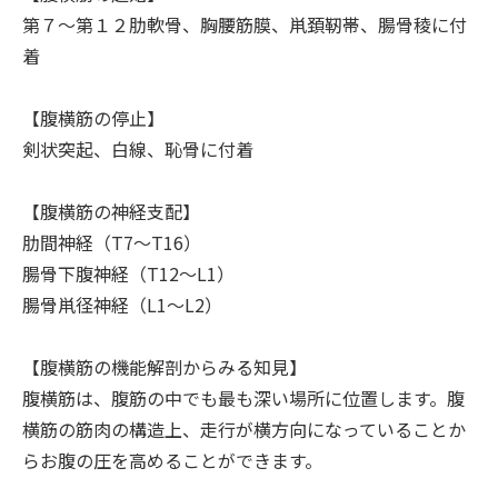
第７～第１２肋軟骨、胸腰筋膜、鼡頚靭帯、腸骨稜に付
着
【腹横筋の停止】
剣状突起、白線、恥骨に付着
【腹横筋の神経支配】
肋間神経（T7～T16）
腸骨下腹神経（T12～L1）
腸骨鼡径神経（L1～L2）
【腹横筋の機能解剖からみる知見】
腹横筋は、腹筋の中でも最も深い場所に位置します。腹
横筋の筋肉の構造上、走行が横方向になっていることか
らお腹の圧を高めることができます。