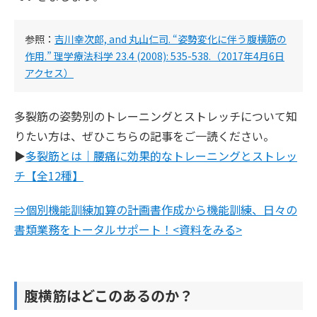
参照：
吉川幸次郎, and 丸山仁司. “姿勢変化に伴う腹横筋の
作用.” 理学療法科学 23.4 (2008): 535-538.（2017年4月6日
アクセス）
多裂筋の姿勢別のトレーニングとストレッチについて知
りたい方は、ぜひこちらの記事をご一読ください。
▶︎
多裂筋とは｜腰痛に効果的なトレーニングとストレッ
チ【全12種】
⇒個別機能訓練加算の計画書作成から機能訓練、日々の
書類業務をトータルサポート！<資料をみる>
腹横筋はどこのあるのか？