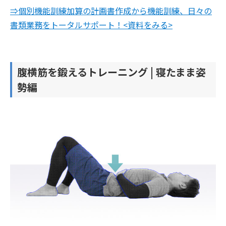
⇒個別機能訓練加算の計画書作成から機能訓練、日々の
書類業務をトータルサポート！<資料をみる>
腹横筋を鍛えるトレーニング | 寝たまま姿
勢編