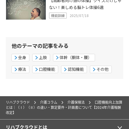
【高齢者向け頭の体操】クイズだけじゃ
ない！楽しめる脳トレ体操6選
機能訓練
2025/07/18
他のテーマの記事をみる
全身
上肢
体幹（胴体・腰）
療法
口腔機能
認知機能
その他
リハブクラウド
介護コラム
介護保険法
口腔機能向上加算
とは｜（Ⅰ）（Ⅱ）の違い・算定要件・計画書について【2024年介護報酬
改定】
リハブクラウドとは