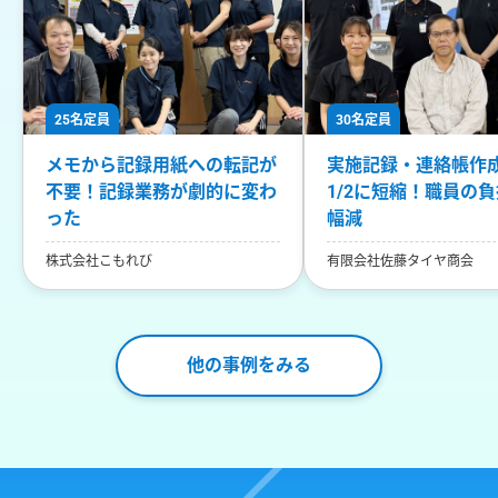
25名定員
30名定員
メモから記録用紙への転記が
実施記録・連絡帳作
不要！記録業務が劇的に変わ
1/2に短縮！職員の
った
幅減
株式会社こもれび
有限会社佐藤タイヤ商会
他の事例をみる