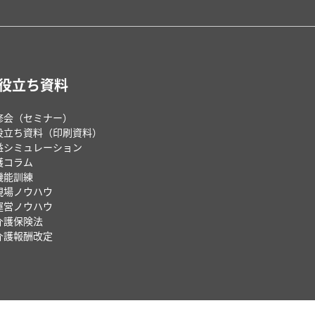
役立ち資料
修会（セミナー）
役立ち資料（印刷資料）
益シミュレーション
護コラム
機能訓練
現場ノウハウ
運営ノウハウ
介護保険法
介護報酬改定