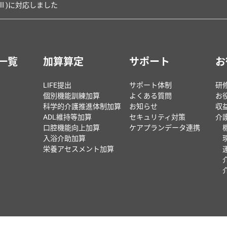
Ⅱ)に対応しました
一覧
加算算定
サポート
お
LIFE提出
サポート体制
研
個別機能訓練加算
よくある質問
お
科学的介護推進体制加算
お知らせ
収
ADL維持等加算
セキュリティ対策
介
口腔機能向上加算
ケアプランデータ連携
入浴介助加算
栄養アセスメント加算