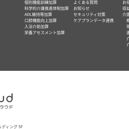
個別機能訓練加算
よくある質問
お
科学的介護推進体制加算
お知らせ
収
ADL維持等加算
セキュリティ対策
介
口腔機能向上加算
ケアプランデータ連携
入浴介助加算
栄養アセスメント加算
ルディング 5F