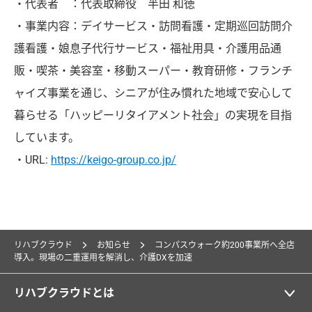
・代表者 ：代表取締役 半田 和徳
・事業内容：デイサービス・訪問看護・定期巡回訪問介
護看護・娘息子代行サービス・福祉用具・介護用品通
販・喫茶・美容室・移動スーパー・教育研修・フランチ
ャイズ事業を通じ、シニアが住み慣れた地域で安心して
暮らせる「ハッピーリタイアメント社会」の実現を目指
しています。
・URL:
https://keigo-group.co.jp/
リハブクラウド
お知らせ
コンパスウォーク約200事業所へ全店
導入。現場の二重運用を解消し、介護DXを加速
リハブクラウドとは