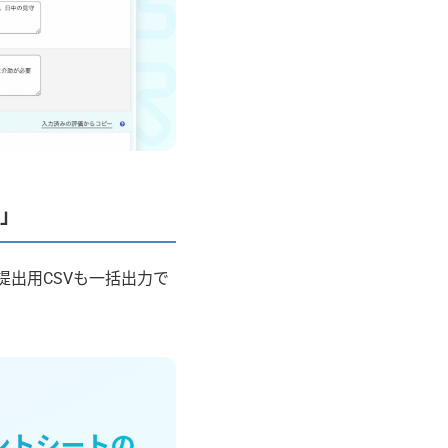
ト」
提出用CSVも一括出力で