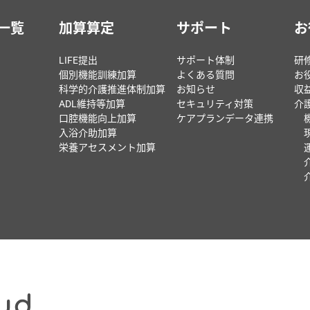
一覧
加算算定
サポート
お
LIFE提出
サポート体制
研
個別機能訓練加算
よくある質問
お
科学的介護推進体制加算
お知らせ
収
ADL維持等加算
セキュリティ対策
介
口腔機能向上加算
ケアプランデータ連携
入浴介助加算
栄養アセスメント加算