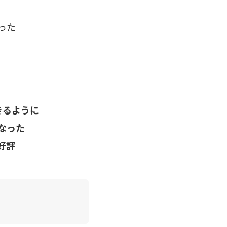
った
きるように
なった
好評