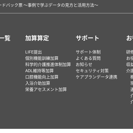
ィードバック票 〜事例で学ぶデータの見方と活用方法〜
一覧
加算算定
サポート
お
LIFE提出
サポート体制
研
個別機能訓練加算
よくある質問
お
科学的介護推進体制加算
お知らせ
収
ADL維持等加算
セキュリティ対策
介
口腔機能向上加算
ケアプランデータ連携
入浴介助加算
栄養アセスメント加算