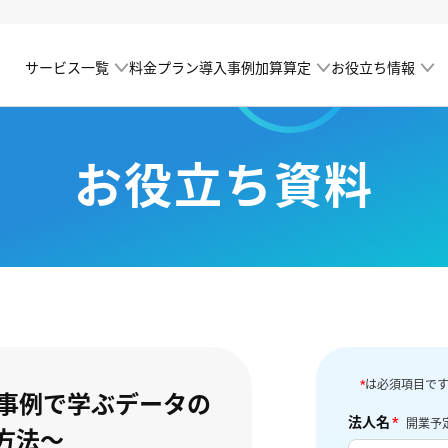
サービス一覧
加算算定
お役立ち情報
料金プラン
導入事例
お役立ち資料
*
は必須項目で
〜事例で学ぶデータの
法人名
*
開業予
方法〜