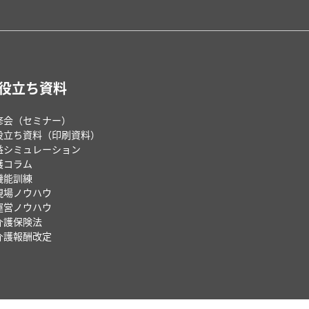
役立ち資料
修会（セミナー）
役立ち資料（印刷資料）
益シミュレーション
護コラム
機能訓練
現場ノウハウ
運営ノウハウ
介護保険法
介護報酬改定