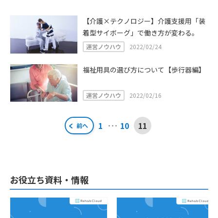
【介護×テクノロジー】介護支援用「装
着型サイボーグ」で働き方が変わる。
運営ノウハウ
2022/02/24
福祉用具の選び方について【歩行器編】
運営ノウハウ
2022/02/16
投
…
1
10
11
前へ
稿
ナ
ビ
お役立ち資料・情報
ゲ
ー
シ