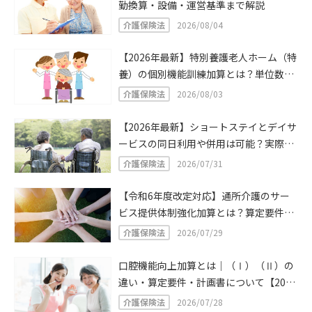
勤換算・設備・運営基準まで解説
介護保険法
2026/08/04
【2026年最新】特別養護老人ホーム（特
養）の個別機能訓練加算とは？単位数・
算定要件をわかりやすく解説
介護保険法
2026/08/03
【2026年最新】ショートステイとデイサ
ービスの同日利用や併用は可能？実際に
同日利用・併用したケースや注意点を解
介護保険法
2026/07/31
説！
【令和6年度改定対応】通所介護のサー
ビス提供体制強化加算とは？算定要件・
計算方法
介護保険法
2026/07/29
口腔機能向上加算とは｜（Ⅰ）（Ⅱ）の
違い・算定要件・計画書について【2024
年介護報酬改定】
介護保険法
2026/07/28