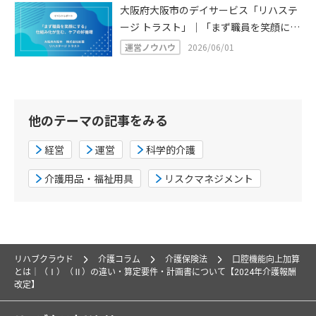
に寄り添う「もう一歩」の支援
大阪府大阪市のデイサービス「リハステ
ージ トラスト」｜「まず職員を笑顔にす
る」仕組み化が生む、温かなケアと対話
運営ノウハウ
2026/06/01
の好循環
他のテーマの記事をみる
経営
運営
科学的介護
介護用品・福祉用具
リスクマネジメント
リハブクラウド
介護コラム
介護保険法
口腔機能向上加算
とは｜（Ⅰ）（Ⅱ）の違い・算定要件・計画書について【2024年介護報酬
改定】