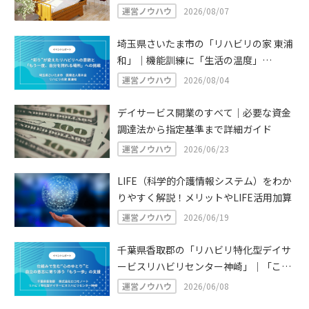
運営ノウハウ
2026/08/07
埼玉県さいたま市の「リハビリの家 東浦
和」｜機能訓練に「生活の温度」
を。“彩り”が変えたリハビリへの意欲
運営ノウハウ
2026/08/04
と、「もう一度、自分を誇れる場所」へ
の挑戦
デイサービス開業のすべて｜必要な資金
調達法から指定基準まで詳細ガイド
運営ノウハウ
2026/06/23
LIFE（科学的介護情報システム）をわか
りやすく解説！メリットやLIFE活用加算
運営ノウハウ
2026/06/19
千葉県香取郡の「リハビリ特化型デイサ
ービスリハビリセンター神崎」｜「この
町で、最期まで暮らすために。」——仕
運営ノウハウ
2026/06/08
組みで生む“心のゆとり”と、自立の意志