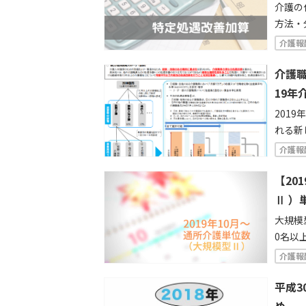
介護の
方法・
護報酬
介護報
級は月
容です
介護
者がピ
19年
ところ
201
れる新
知です
介護報
に上乗
り、介
【20
て月額
Ⅱ ）
にも分
大規模
0名以
ど、2
介護報
た。1
単位数
平成3
ても一
め