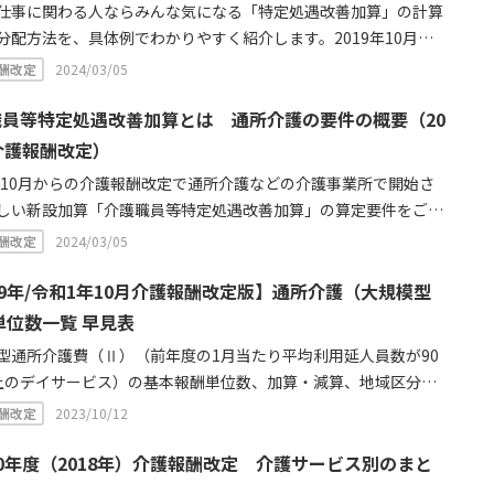
仕事に関わる人ならみんな気になる「特定処遇改善加算」の計算
分配方法を、具体例でわかりやすく紹介します。2019年10月介
改定で新設される特定処遇改善加算は、経験10年以上のリーダー
酬改定
2024/03/05
額8万円手当が付くなどの情報が一人歩きしていますが複雑な内
。介護職員以外も対象者なのか、実際いくらもらえるのか、経営
職員等特定処遇改善加算とは 通所介護の要件の概要（20
ンハネはできるのかなど、介護業界の仕事をしていたら気になる
介護報酬改定）
を、厚生労働省のQ&Aなどからまとめました。
9年10月からの介護報酬改定で通所介護などの介護事業所で開始さ
しい新設加算「介護職員等特定処遇改善加算」の算定要件をご存
か？介護職員の賃金を改善する加算として、従来の処遇改善加算
酬改定
2024/03/05
せする形で（Ⅰ）1.2%（Ⅱ）1.0%の単位数が事業所に報酬が入
護サービス事業所における勤続年数10年以上の介護福祉士につい
19年/令和1年10月介護報酬改定版】通所介護（大規模型
平均８万円相当の賃金アップを目指す内容で、他の介護職員など
単位数一覧 早見表
配可能です。
型通所介護費（Ⅱ）（前年度の1月当たり平均利用延人員数が90
上のデイサービス）の基本報酬単位数、加算・減算、地域区分な
019年・令和1年10月介護報酬改定後の単位数を一覧表にしまし
酬改定
2023/10/12
時間毎のサービス提供時間区分・要介護度からすぐに基本報酬の
を確認できます。また、平成30年に新設された加算や減算につい
0年度（2018年）介護報酬改定 介護サービス別のまと
覧表で掲載。デイサービスの料金や単位数をすぐに確認したい時