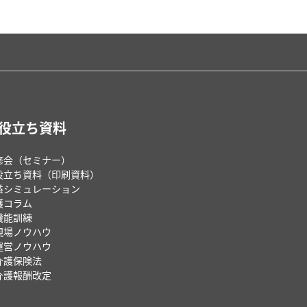
役立ち資料
修会（セミナー）
役立ち資料（印刷資料）
益シミュレーション
護コラム
機能訓練
現場ノウハウ
運営ノウハウ
介護保険法
介護報酬改定