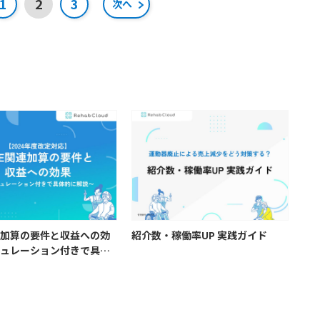
投
1
2
3
次へ
したい時の早見表としてお使いください。
稿
ナ
ビ
ゲ
ー
シ
ョ
ン
関連加算の要件と収益への効
紹介数・稼働率UP 実践ガイド
ュレーション付きで具体
〜