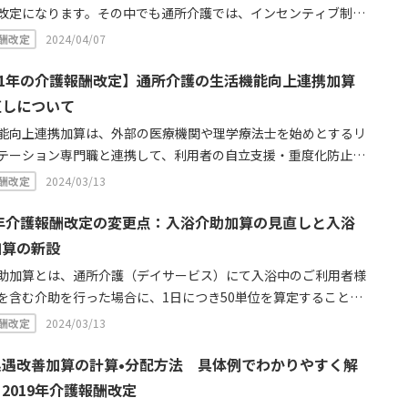
改定になります。その中でも通所介護では、インセンティブ制度
機能向上連携加算など自立支援を本軸に据えた改定となります。
酬改定
2024/04/07
大規模通所介護事業所だけでなく地域密着型通所介護事業所の基
の引き下げやサービス提供時間の区分見直しなどによる引き下げ
21年の介護報酬改定】通所介護の生活機能向上連携加算
れます。本稿では、そんな平成30年度の介護報酬改定についてポ
直しについて
を絞ってご紹介します。
能向上連携加算は、外部の医療機関や理学療法士を始めとするリ
テーション専門職と連携して、利用者の自立支援・重度化防止を
した設立されたものです。特に2021年度介護報酬改定のタイミ
酬改定
2024/03/13
は、ICTを活用して、外部の専門職が当該事業所に訪問せずとも
の評価・助言を行うことで評価できるような評価区分を新たに設
1年介護報酬改定の変更点：入浴介助加算の見直しと入浴
とになっています。本内容は2021年2月時点の厚生労働省の発表
加算の新設
作成しております。
助加算とは、通所介護（デイサービス）にて入浴中のご利用者様
を含む介助を行った場合に、1日につき50単位を算定することが
加算です。2021年の介護報酬改定に向けて、入浴介助加算の見直
酬改定
2024/03/13
たな加算創設が議論されています。今回は、2021年1月時点の社
審議会介護給付費分科会の議論内容をご紹介します。
処遇改善加算の計算•分配方法 具体例でわかりやすく解
2019年介護報酬改定