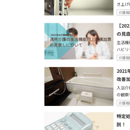
き上げ
や生活
介護報
一方、
本報酬
【20
も行わ
の見
イント
生活機
ハビリ
目的と
介護報
ングで
利用者
202
けるこ
改善
を元に
入浴介
の観察
できる
介護報
し・新
会保障
特定
説！ 