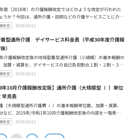
表としてお使いください。
0年度（2018年）の介護報酬改定ではどのような改定が行われた
ょうか？今回は、通所介護・訪問などの介護サービスごとに介護
定のポイントや厚生労働省Q&Aを各介護サービス別にわかりやす
酬改定
2023/10/12
めてご紹介します。2018年の介護報酬改定では、介護業界全体
「改定率+0.54%」となり「自立支援」「重度化防止」を軸に機
密着型通所介護 デイサービス料金表（平成30年度介護報
の対応が重要視されています。
定後）
0年介護報酬改定後の地域密着型通所介護（小規模）の基本報酬の
、加算・減算を、デイサービスの自己負担割合１割・２割・３割
料金に換算して一覧表にしました。1時間毎のサービス提供時間
酬改定
2023/10/12
要介護度から利用料金の目安を確認できます。平成30年に新設さ
算や減算についても一覧表で掲載。デイサービスの利用料金や単
19年10月介護報酬改定版】通所介護（大規模型 Ⅰ ）単位
すぐに確認したい時の早見表としてお使いください。
 早見表
護（大規模型通所介護費 Ⅰ ）の基本報酬単位数、加算・減算、
分など、2019年/令和1年10月介護報酬改定後の内容を一覧表に
た。大規模型通所介護費 Ⅰ とは、1月当たり平均利用延人員数が
酬改定
2023/10/12
名から900名です。また、2019年/令和1年10月時点の通所介護の加
算についても一覧表で掲載。デイサービスの料金や単位数をすぐ