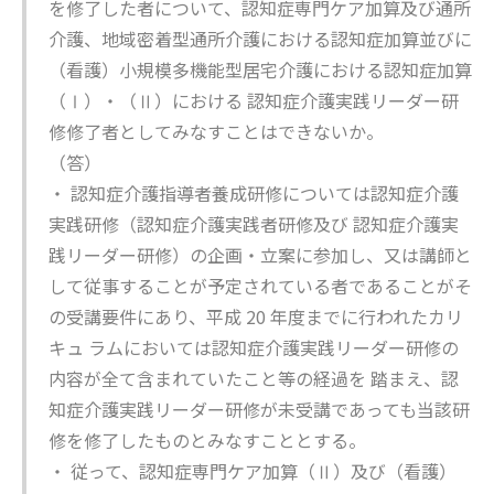
を修了した者について、認知症専門ケア加算及び通所
介護、地域密着型通所介護における認知症加算並びに
（看護）小規模多機能型居宅介護における認知症加算
（Ⅰ）・（Ⅱ）における 認知症介護実践リーダー研
修修了者としてみなすことはできないか。
（答）
・ 認知症介護指導者養成研修については認知症介護
実践研修（認知症介護実践者研修及び 認知症介護実
践リーダー研修）の企画・立案に参加し、又は講師と
して従事することが予定されている者であることがそ
の受講要件にあり、平成 20 年度までに行われたカリ
キュ ラムにおいては認知症介護実践リーダー研修の
内容が全て含まれていたこと等の経過を 踏まえ、認
知症介護実践リーダー研修が未受講であっても当該研
修を修了したものとみなすこととする。
・ 従って、認知症専門ケア加算（Ⅱ）及び（看護）