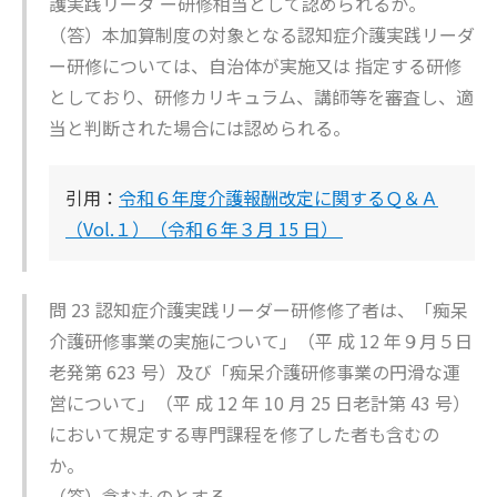
護実践リーダ ー研修相当として認められるか。
（答）本加算制度の対象となる認知症介護実践リーダ
ー研修については、自治体が実施又は 指定する研修
としており、研修カリキュラム、講師等を審査し、適
当と判断された場合には認められる。
引用：
令和６年度介護報酬改定に関するＱ＆Ａ
（Vol.１）（令和６年３月 15 日）
問 23 認知症介護実践リーダー研修修了者は、「痴呆
介護研修事業の実施について」（平 成 12 年９月５日
老発第 623 号）及び「痴呆介護研修事業の円滑な運
営について」（平 成 12 年 10 月 25 日老計第 43 号）
において規定する専門課程を修了した者も含むの
か。
（答）含むものとする。