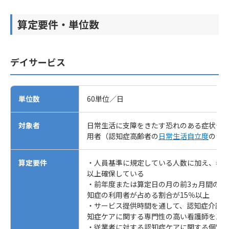
算定要件・単位数
デイサービス
単位数
60単位／日
対象者
日常生活に支障をきたす恐れのある症状や
用者（認知症高齢者の
日常生活自立度
のラ
算定要件
・人員基準に規定している人数に加え、看護
以上確保している
・前年度または算定日の月の前3ヵ月間の利
知症の利用者が占める割合が15％以上
・サービス提供時間を通して、認知症介護
知症ケアに関する専門性の高い看護師を1名
・従業者に対する認知症ケアに関する個別