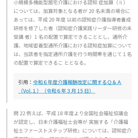
小規模多機能型居宅介護における認知 症加算（Ⅱ）
については、加算対象となる者が 20 名未満の場合に
あっては、平成 20 年度 以前の認知症介護指導者養成
研修を修了した者（認知症介護実践リーダー研修の未
受講 者）1 名の配置で算定できることとし、通所介
護、地域密着型通所介護における認知症加算について
は、当該者を指定通所介護を行う時間帯を通じて１名
の配置で算定できるこ ととなる。
引用：
令和６年度介護報酬改定に関するＱ＆Ａ
（Vol.１）（令和６年３月 15 日）
問 22 例えば、平成 18 年度より全国社会福祉協議会
が認定し、日本介護福祉士会等が 実施する「介護福
祉士ファーストステップ研修」については、認知症介