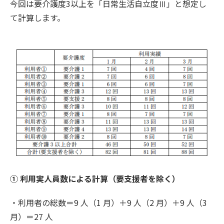
今回は要介護度3以上を「日常生活自立度Ⅲ」と想定し
て計算します。
① 利用実人員数による計算（要支援者を除く）
・利用者の総数＝9 人（1 月）＋9 人（2 月）＋9 人（3
月）＝27 人