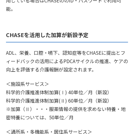
用している場合はCHASEののID・パスワードで利用可
能。
CHASEを活用した加算が新設予定
ADL、栄養、口腔・嚥下、認知症等をCHASEに提出とフ
ィードバックの活用によるPDCAサイクルの推進、ケアの
向上を評価する介護報酬が設定されます。
＜施設系サービス＞
科学的介護推進体制加算(Ⅰ) 40単位／月（新設）
科学的介護推進体制加算(Ⅱ) 60単位／月（新設）
※加算（Ⅱ）・・・服薬情報の提供を求めない特養・地
密特養については、50単位／月
＜通所系・多機能系・居住系サービス＞