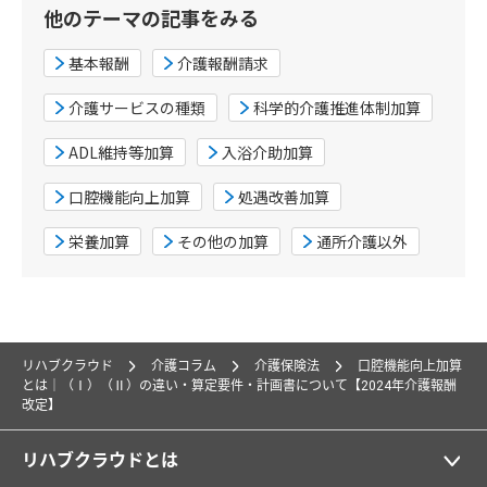
他のテーマの記事をみる
基本報酬
介護報酬請求
介護サービスの種類
科学的介護推進体制加算
ADL維持等加算
入浴介助加算
口腔機能向上加算
処遇改善加算
栄養加算
その他の加算
通所介護以外
リハブクラウド
介護コラム
介護保険法
口腔機能向上加算
とは｜（Ⅰ）（Ⅱ）の違い・算定要件・計画書について【2024年介護報酬
改定】
リハブクラウドとは