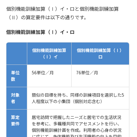
個別機能訓練加算（Ⅰ）イ・ロと個別機能訓練加算
（Ⅱ）の算定要件は以下の通りです。
個別機能訓練加算（Ⅰ）イ・ロ
個別機能訓練加算
個別機能訓練加算（Ⅰ）
（Ⅰ）イ
ロ
単位
56単位／月
76単位／月
数
対象
類似の目標を持ち、同様の訓練項目を選択した5
者
人程度以下の小集団（個別対応含む）
算定
居宅訪問で把握したニーズと居宅での生活状況
要件
を参考に、多職種共同でアセスメントを行い、
個別機能訓練計画を作成。利用者の心身の状況
に応じて、身体機能及び生活機能の向上を目的