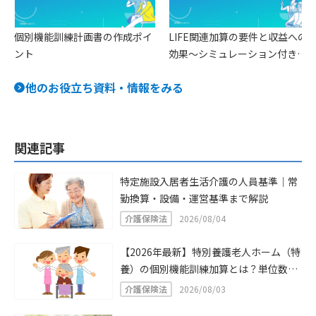
個別機能訓練計画書の作成ポイ
LIFE関連加算の要件と収益への
ント
効果〜シミュレーション付きで
具体的に解説〜
他のお役立ち資料・情報をみる
関連記事
特定施設入居者生活介護の人員基準｜常
勤換算・設備・運営基準まで解説
介護保険法
2026/08/04
【2026年最新】特別養護老人ホーム（特
養）の個別機能訓練加算とは？単位数・
算定要件をわかりやすく解説
介護保険法
2026/08/03