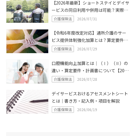
【2026年最新】ショートステイとデイサ
ービスの同日利用や併用は可能？実際に
同日利用・併用したケースや注意点を解
介護保険法
2026/07/31
説！
【令和6年度改定対応】通所介護のサー
ビス提供体制強化加算とは？算定要件・
計算方法
介護保険法
2026/07/29
口腔機能向上加算とは｜（Ⅰ）（Ⅱ）の
違い・算定要件・計画書について【2024
年介護報酬改定】
介護保険法
2026/07/28
デイサービスおけるアセスメントシート
とは｜書き方・記入例・項目を解説
介護保険法
2026/06/19