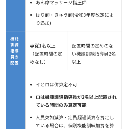
あん摩マッサージ指圧師
はり師・きゅう師(令和3年度改定によ
り追加)
機能
訓練
専従1名以上
配置時間の定めのな
指導
（配置時間の定
い機能訓練指導員2名
員の
めなし）
以上
配置
イとロは併算定不可
ロ
は機能訓練指導員が2名以上配置され
ている時間のみ算定可能
人員欠如減算・定員超過減算を算定し
ている場合は、個別機能訓練加算を算