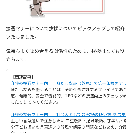
接遇マナーについて挨拶についてピックアップして紹介
いたしました。
気持ちよく認め合える関係性のために、挨拶はとても役
立ちます。
【関連記事】
介護の接遇マナー向上 身だしなみ（外見）で第一印象をアップ
身だしなみを整えることは、その仕事に対するプライドであり、
感、健康的、安全で機能的、TPOなどの接遇向上のチェック表を
したりしてみてください。
介護の接遇マナー向上 社会人としての 敬語の使い方 や 言葉遣い
正しい言葉遣いで注意したい 二重敬語・過剰敬語、丁寧語・尊
や子ども扱いの言葉遣いの倫理や態度の問題なども交え、介護の