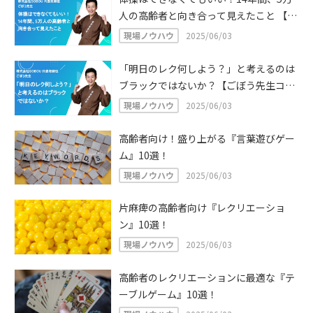
人の高齢者と向き合って見えたこと 【ご
ぼう先生コラム】
現場ノウハウ
2025/06/03
「明日のレク何しよう？」と考えるのは
ブラックではないか？【ごぼう先生コラ
ム】
現場ノウハウ
2025/06/03
高齢者向け！盛り上がる『言葉遊びゲー
ム』10選！
現場ノウハウ
2025/06/03
片麻痺の高齢者向け『レクリエーショ
ン』10選！
現場ノウハウ
2025/06/03
高齢者のレクリエーションに最適な『テ
ーブルゲーム』10選！