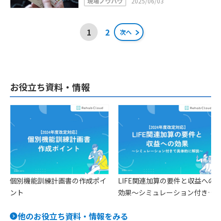
現場ノウハウ
2025/06/03
投
1
2
次へ
稿
ナ
ビ
お役立ち資料・情報
ゲ
ー
シ
ョ
ン
個別機能訓練計画書の作成ポイ
LIFE関連加算の要件と収益への
ント
効果〜シミュレーション付きで
具体的に解説〜
他のお役立ち資料・情報をみる