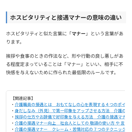
ホスピタリティと接遇マナーの意味の違い
ホスピタリティと似た言葉に「
マナー
」という言葉があ
ります。
挨拶や食事のときの作法など、形や行動の良し悪しがあ
る程度定まっていることは「マナー」といい、相手に不
快感を与えないために作られた最低限のルールです。
【関連記事】
・
介護職員の接遇とは おもてなしの心を表現する４つのポイン
・
身だしなみ（外見）で第一印象をアップさせる方法 介護の接
・
挨拶の仕方やお辞儀で好印象を与える方法 介護の接遇マナー
・
介護の接遇マナー向上 社会人としての 敬語の使い方 や 言葉遣
・
介護の接遇マナー クレーム・苦情対応の７つのテクニックと