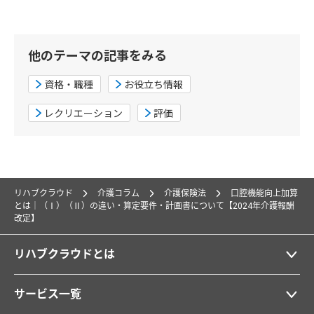
他のテーマの記事をみる
資格・職種
お役立ち情報
レクリエーション
評価
リハブクラウド
介護コラム
介護保険法
口腔機能向上加算
とは｜（Ⅰ）（Ⅱ）の違い・算定要件・計画書について【2024年介護報酬
改定】
リハブクラウドとは
サービス一覧