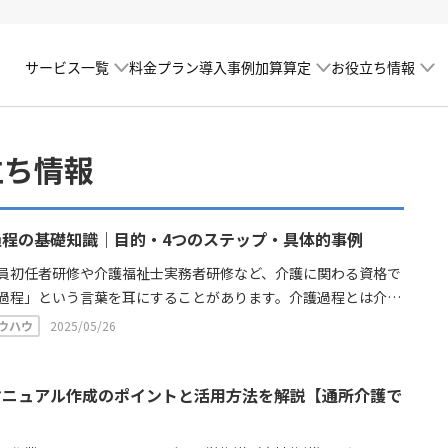
サービス一覧
加算算定
お役立ち情報
料金プラン
導入事例
立ち情報
過程の基礎知識｜目的・4つのステップ・具体的事例
員初任者研修や介護福祉士実務者研修など、介護に関わる資格で
過程」という言葉を耳にすることがあります。介護過程とは介護
大切な役割を担うプロセスのことです。ここでは、初めて介護現
ウハウ
2025/05/26
く人も改めて介護過程の意味を抑えられるように、その意義や目
いて解説しています。
マニュアル作成のポイントと活用方法を解説【通所介護で
】