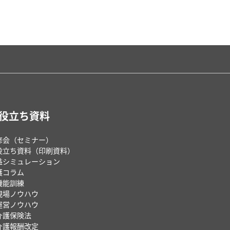
役立ち資料
修会（セミナー）
役立ち資料（印刷資料）
益シミュレーション
護コラム
機能訓練
現場ノウハウ
運営ノウハウ
介護保険法
介護報酬改定