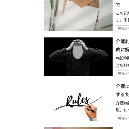
で
この記
す。季
役立つ
現場ノ
も紹介
介護
的に
施設利
対応は
れてい
現場ノ
返され
います
介護
する
介護施
理」に
ると、
現場ノ
的な例