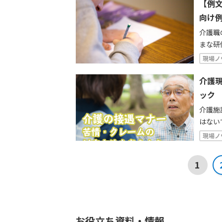
【例
向け例
介護職
まな研
要があ
現場ノ
さまざ
例文を
介護
ッ
介護施
はない
設での
現場ノ
ました
ク・円
1
ます
お役立ち資料・情報