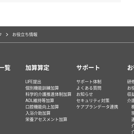
ウ
お役立ち情報
一覧
加算算定
サポート
お
LIFE提出
サポート体制
研
個別機能訓練加算
よくある質問
お
科学的介護推進体制加算
お知らせ
収
ADL維持等加算
セキュリティ対策
介
口腔機能向上加算
ケアプランデータ連携
入浴介助加算
栄養アセスメント加算