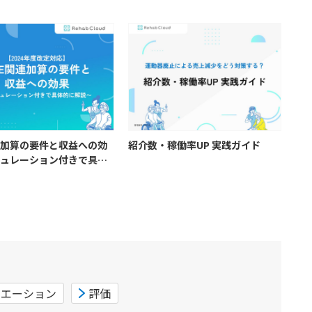
ゲ
ー
シ
ョ
ン
関連加算の要件と収益への効
紹介数・稼働率UP 実践ガイド
ュレーション付きで具体
〜
リエーション
評価