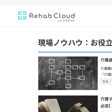
現場ノウハウ
お役
介護
介護職
「介護
現場で
現場ノ
場で働
的につ
介護
必須