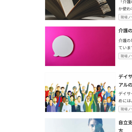
「介護
か使わ
の高い
現場ノ
の質を
ら活用
介護
介護の
ていま
ッフ間
現場ノ
状態や
は、介
デイ
アル
デイサ
めには
ん。チ
現場ノ
品質の
きまし
自立
方