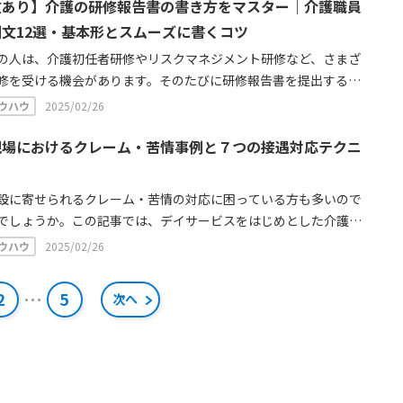
文あり】介護の研修報告書の書き方をマスター｜介護職員
文12選・基本形とスムーズに書くコツ
の人は、介護初任者研修やリスクマネジメント研修など、さまざ
修を受ける機会があります。そのたびに研修報告書を提出する必
り、その書き方に悩んでいる人も少なくないようです。ここでは
ウハウ
2025/02/26
まなテーマに沿った研修報告書の書き方のポイントや、具体的な
紹介しています。
現場におけるクレーム・苦情事例と７つの接遇対応テクニ
ク
設に寄せられるクレーム・苦情の対応に困っている方も多いので
でしょうか。この記事では、デイサービスをはじめとした介護施
対応事例を紹介し、研修やマニュアルに使えそうな内容を掲載し
ウハウ
2025/02/26
。 また、クレーム・苦情の種類に合わせた聴き方やテクニッ
滑なクレーム処理方法を「7つのテクニック」として解説してい
投
…
2
5
次へ
。
稿
ナ
ビ