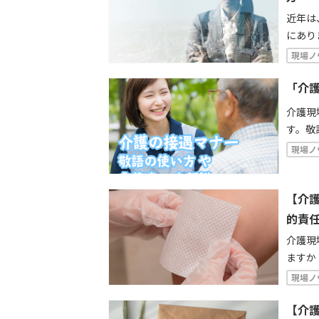
近年は
にあり
化防止
現場ノ
内容や
「介
介護現
す。敬
供扱い
現場ノ
の向上
【介
的責
介護現
ますか
き情報
現場ノ
て、利
【介