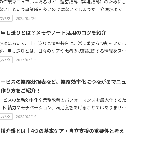
の作業マニュアルはあるけど、運営指導（実地指導）のためにし
ない」という事業所も多いのではないでしょうか。介護現場で質
サービスを提供するためには、作業マニュアルを作成しサービス
ウハウ
2025/05/26
統一するのが大切です。ここでは、介護マニュアルの作成方法か
方法まで詳しく解説しています。
の申し送りとは？メモやノート活用のコツを紹介
現場において、申し送りと情報共有は非常に重要な役割を果たし
す。申し送りとは、日々のケアや患者の状態に関する情報をスタ
で伝えることです。情報を共有することで、各スタッフが患者の
ウハウ
2025/05/19
ニーズを把握し、適切なケアを提供することができます。ここで
護における申し送りについて詳しく解説しています。
サービスの業務分担表など、業務効率化につながるマニュ
の作り方をご紹介！
ービスの業務効率化や業務改善のパフォーマンスを最大化するた
、団結力やモチベーション、満足度をあげることではありませ
ーム全員が平等に発言できる仕組みを作れるかがポイントです。
ウハウ
2025/05/16
良い一貫したサービスを創造するチームづくりを一緒に考えてい
ょう。
支援介護とは｜4つの基本ケア・自立支援の重要性と考え