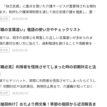
、「自立支援」に重点を置いた介護サービスが重要視される傾向
ます。政府も介護保険制度を通じて自立支援介護を推進し、重度
に取り組む方針を発表しています。本記事では、具体的なケアの
ウハウ
2025/05/16
自立支援に従事する事業所、今後の課題について解説します。
護職の言葉遣い」敬語の使い方やチェックリスト
場では、相手の自尊心を尊重した正しい言葉遣いが求められま
語の適切な使い方に加えて、過剰敬語を避けることや高齢者を子
する声がけなどに気を付けましょう。この記事では、接遇マナー
ウハウ
2025/05/16
に役立つ具体的なポイントを紹介します。
護職必見】利用者を怪我させてしまった時の初期対応と法
任
場でヒヤリハット、実際に利用者を怪我させてしまったらどうし
？ 初期対応や法的責任、再発防止策まで、介護職が知っておくべ
を網羅的に解説。万が一の事故に備え、正しい知識を身につけ
ウハウ
2025/03/14
用者の安全を守りましょう。
護施設向け】おたより例文集！季節の挨拶から近況報告ま