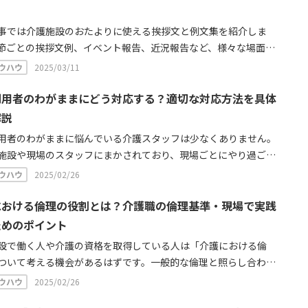
事では介護施設のおたよりに使える挨拶文と例文集を紹介しま
節ごとの挨拶文例、イベント報告、近況報告など、様々な場面で
例文を豊富にご用意しました。書き方のポイントやテンプレート
ウハウ
2025/03/11
しているので、おたより作成にお役立てください。
利用者のわがままにどう対応する？適切な対応方法を具体
解説
用者のわがままに悩んでいる介護スタッフは少なくありません。
施設や現場のスタッフにまかされており、現場ごとにやり過ごさ
る、というのが実情でしょう。この記事では、介護利用者の繰り
ウハウ
2025/02/26
るわがままや過度な要求に対する、適切な対応について解説して
。
における倫理の役割とは？介護職の倫理基準・現場で実践
ためのポイント
設で働く人や介護の資格を取得している人は「介護における倫
ついて考える機会があるはずです。一般的な倫理と照らし合わせ
介護における倫理とはどんな内容なのでしょうか。ここでは具体
ウハウ
2025/02/26
を挙げながら、介護における倫理について解説していきます。