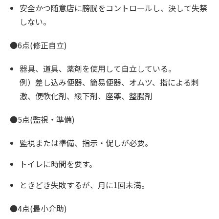
安全かつ随意店に膀胱をコントロールし、決して失禁
しない。
●6点(修正自立)
器具、道具、薬剤を使用して自立している。
例）差し込み便器、簡易便器、オムツ、指による刺
激、便軟化剤、緩下剤、座薬、整腸剤
●5点(監視・準備)
監視または準備、指示・促しが必要。
トイレに時間を要す。
ときどき失敗するが、月に1回未満。
●4点(最小介助)