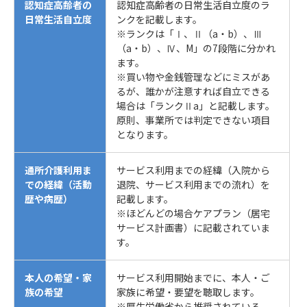
認知症高齢者の
認知症高齢者の日常生活自立度のラ
日常生活自立度
ンクを記載します。
※ランクは「Ⅰ、Ⅱ（a・b）、Ⅲ
（a・b）、Ⅳ、M」の7段階に分かれ
ます。
※買い物や金銭管理などにミスがあ
るが、誰かが注意すれば自立できる
場合は「ランクⅡa」と記載します。
原則、事業所では判定できない項目
となります。
通所介護利用ま
サービス利用までの経緯（入院から
での経緯（活動
退院、サービス利用までの流れ）を
歴や病歴）
記載します。
※ほどんどの場合ケアプラン（居宅
サービス計画書）に記載されていま
す。
本人の希望・家
サービス利用開始までに、本人・ご
族の希望
家族に希望・要望を聴取します。
※厚生労働省から推奨されている