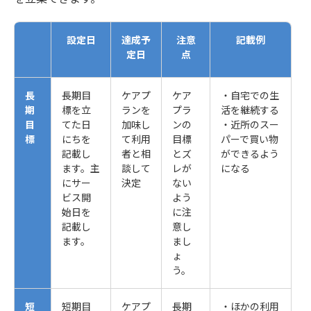
設定日
達成予
注意
記載例
定日
点
長
長期目
ケアプ
ケア
・自宅での生
期
標を立
ランを
プラ
活を継続する
目
てた日
加味し
ンの
・近所のスー
標
にちを
て利用
目標
パーで買い物
記載し
者と相
とズ
ができるよう
ます。主
談して
レが
になる
にサー
決定
ない
ビス開
よう
始日を
に注
記載し
意し
ます。
まし
ょ
う。
短
短期目
ケアプ
長期
・ほかの利用