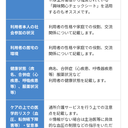
「興味関心チェックシート」を活用
するのもオススメです。
利用者本人の社
利用者の性格や家庭での役割、交流
会参加の状況
関係について記載します。
利用者の居宅の
利用者の性格や家庭での役割、交流
環境
関係について記載します。
健康状態（病
病名、合併症（心疾患、呼吸器疾患
名、合併症（心
等）服薬状況など
疾患、呼吸疾患
利用者の健康状態を記載します。
等）、服薬状況
等）
ケアの上での医
通所介護サービスを行う上での注意
学的リスク（血
点を記載します。
圧、転倒嚥下障
※情報がない場合は主治医等に具体
害等）・留意事
的な血圧の制限などの指示をいただ