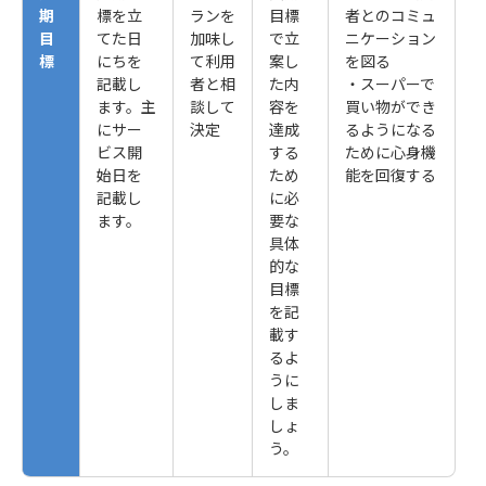
期
標を立
ランを
目標
者とのコミュ
目
てた日
加味し
で立
ニケーション
標
にちを
て利用
案し
を図る
記載し
者と相
た内
・スーパーで
ます。主
談して
容を
買い物ができ
にサー
決定
達成
るようになる
ビス開
する
ために心身機
始日を
ため
能を回復する
記載し
に必
ます。
要な
具体
的な
目標
を記
載す
るよ
うに
しま
しょ
う。