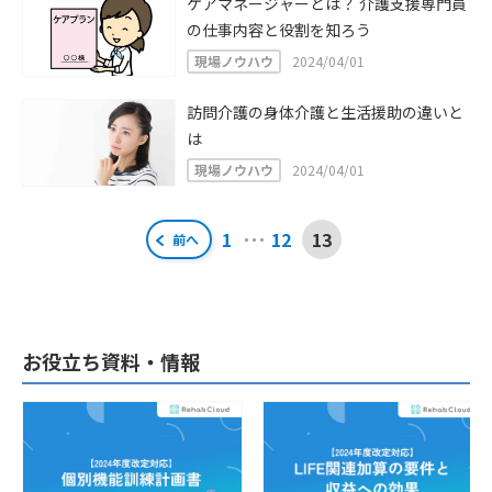
ケアマネージャーとは？ 介護支援専門員
の仕事内容と役割を知ろう
現場ノウハウ
2024/04/01
訪問介護の身体介護と生活援助の違いと
は
現場ノウハウ
2024/04/01
投
…
1
12
13
前へ
稿
ナ
ビ
お役立ち資料・情報
ゲ
ー
シ
ョ