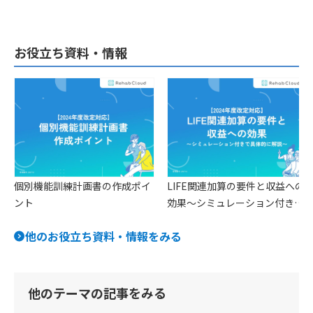
ナ
ビ
お役立ち資料・情報
ゲ
ー
シ
ョ
ン
個別機能訓練計画書の作成ポイ
LIFE関連加算の要件と収益への
ント
効果〜シミュレーション付きで
具体的に解説〜
他のお役立ち資料・情報をみる
他のテーマの記事をみる