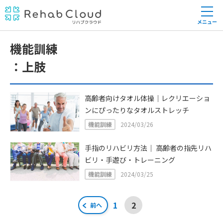
メニュー
機能訓練
上肢
高齢者向けタオル体操｜レクリエーショ
ンにぴったりなタオルストレッチ
機能訓練
2024/03/26
手指のリハビリ方法｜ 高齢者の指先リハ
ビリ・手遊び・トレーニング
機能訓練
2024/03/25
投
1
2
前へ
稿