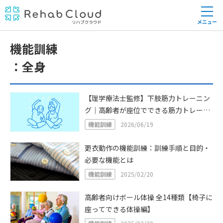
メニュー
機能訓練
全身
【理学療法士監修】下肢筋力トレーニン
グ｜高齢者が座位でできる筋力トレーニ
ング22選
機能訓練
2026/06/19
更衣動作の機能訓練：訓練手順と目的・
必要な機能とは
機能訓練
2025/02/20
高齢者向けボール体操 全14種類【椅子に
座ってできる体操編】