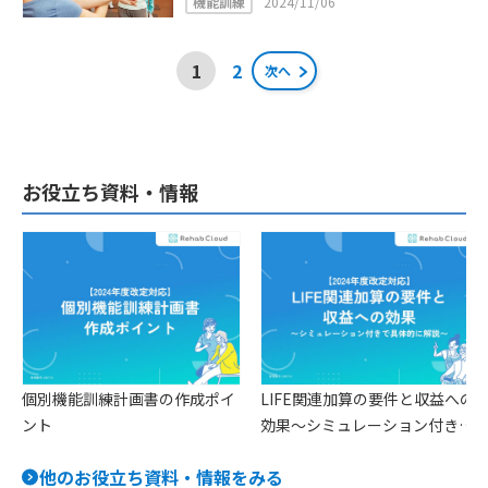
機能訓練
2024/11/06
投
1
2
次へ
稿
ナ
ビ
お役立ち資料・情報
ゲ
ー
シ
ョ
ン
個別機能訓練計画書の作成ポイ
LIFE関連加算の要件と収益への
ント
効果〜シミュレーション付きで
具体的に解説〜
他のお役立ち資料・情報をみる