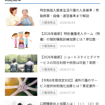
特定施設入居者生活介護の人員基準｜常
勤換算・設備・運営基準まで解説
介護保険法
2026/08/04
【2026年最新】特別養護老人ホーム（特
養）の個別機能訓練加算とは？単位数・
算定要件をわかりやすく解説
介護保険法
2026/08/03
【2026年最新】ショートステイとデイサ
ービスの同日利用や併用は可能？実際に
同日利用・併用したケースや注意点を解
介護保険法
2026/07/31
説！
【令和6年度改定対応】通所介護のサー
ビス提供体制強化加算とは？算定要件・
計算方法
介護保険法
2026/07/29
口腔機能向上加算とは｜（Ⅰ）（Ⅱ）の