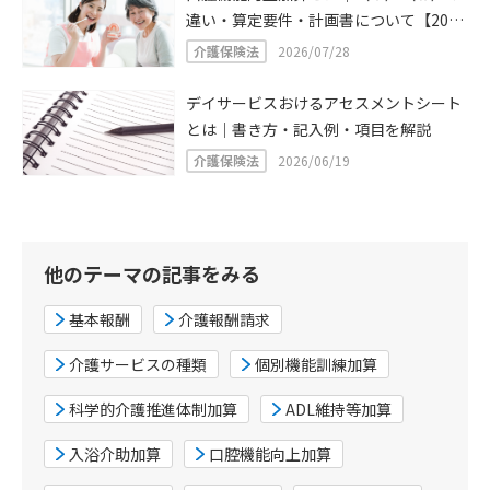
違い・算定要件・計画書について【2024
年介護報酬改定】
介護保険法
2026/07/28
デイサービスおけるアセスメントシート
とは｜書き方・記入例・項目を解説
介護保険法
2026/06/19
他のテーマの記事をみる
基本報酬
介護報酬請求
介護サービスの種類
個別機能訓練加算
科学的介護推進体制加算
ADL維持等加算
入浴介助加算
口腔機能向上加算