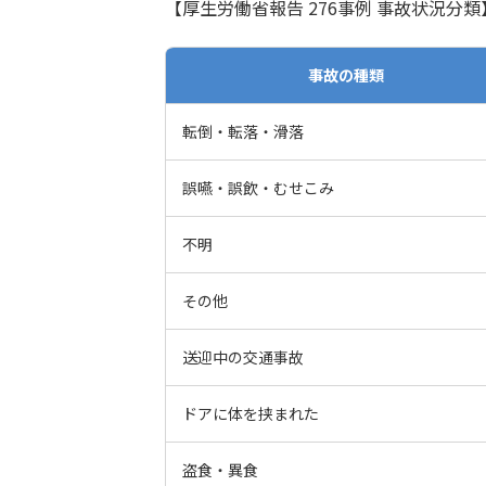
【厚生労働省報告 276事例 事故状況分類
事故の種類
転倒・転落・滑落
誤嚥・誤飲・むせこみ
不明
その他
送迎中の交通事故
ドアに体を挟まれた
盗食・異食