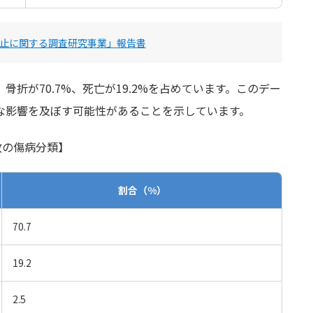
止に関する調査研究事業」報告書
折が70.7%、死亡が19.2%を占めています。このデー
な影響を及ぼす可能性があることを示しています。
故の傷病分類】
割合（%）
70.7
19.2
2.5