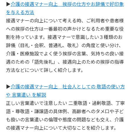
▶︎
介護の接遇マナー向上 挨拶の仕方やお辞儀で好印象
を与える方法
接遇マナーの向上について考える時、ご利用者や患者様
への挨拶の仕方は一番最初の声かけとなるため重要な役
割を持っています。接遇マナーで意識したい３種類のお
辞儀（目礼・会釈、普通礼、敬礼）の角度と使い分け、
介護・医療施設でよく使う挨拶の言葉、気持ちの良い接
遇のための「語先後礼」、接遇向上のための挨拶の指導
方法などについて詳しく紹介します。
▶︎
介護の接遇マナー向上 社会人としての 敬語の使い方
や 言葉遣い を解説
正しい言葉遣いで注意したい 二重敬語・過剰敬語、丁寧
語・尊敬語・謙譲語の具体例、高齢者へのタメ口や子ど
も扱いの言葉遣いの倫理や態度の問題なども交え、介護
の接遇マナー向上について大切なことを紹介します。