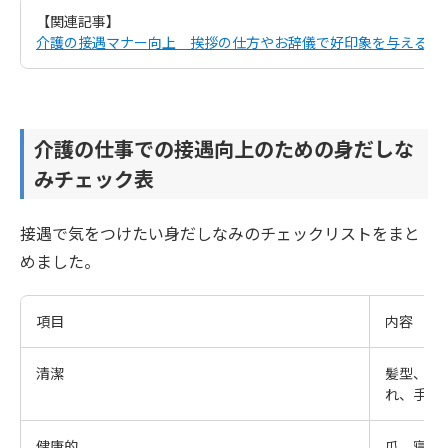
【関連記事】
介護の接遇マナー向上 挨拶の仕方やお辞儀で好印象を与える方
介護の仕事での接遇向上のための身だしな
みチェック表
接遇で気をつけたい身だしなみのチェックリストをまと
めました。
項目
内容
清潔
髪型、ヒ
れ、手の
健康的
爪、寝癖