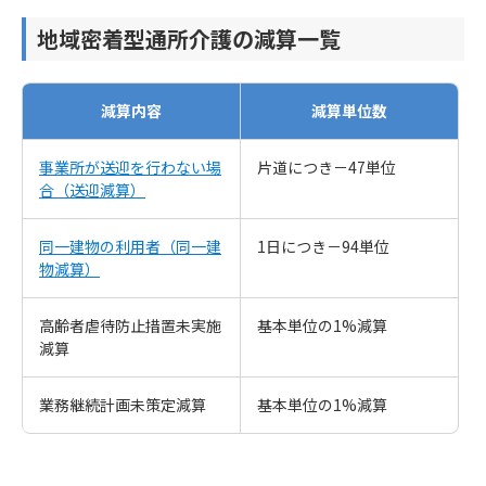
地域密着型通所介護の減算一覧
減算内容
減算単位数
事業所が送迎を行わない場
片道につき－47単位
合（送迎減算）
同一建物の利用者（同一建
1日につき－94単位
物減算）
高齢者虐待防止措置未実施
基本単位の1%減算
減算
業務継続計画未策定減算
基本単位の1%減算