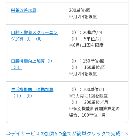
栄養改善加算
200単位/回
※月2回を限度
口腔・栄養スクリーニン
（I）：20単位/回
グ加算（I）（II）
（II）：5単位/回
※6月に1回を限度
口腔機能向上加算（I）
（I）：150単位/回
（II）
（II）：160単位/回
※月2回を限度
生活機能向上連携加算
（I）：100単位/月
（Ⅰ）（II）
※3カ月に1回を限度
（II）：200単位／月
※個別機能訓練加算算定の
場合、100単位／月
⇒デイサービスの加算5つ全てが簡単クリックで完成！<