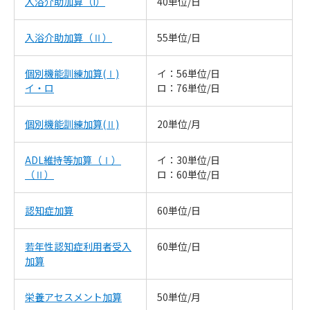
入浴介助加算（I）
40単位/日
入浴介助加算（Ⅱ）
55単位/日
個別機能訓練加算(Ⅰ)
イ：56単位/日
イ・ロ
ロ：76単位/日
個別機能訓練加算(Ⅱ)
20単位/月
ADL維持等加算（Ⅰ）
イ：30単位/日
（Ⅱ）
ロ：60単位/日
認知症加算
60単位/日
若年性認知症利用者受入
60単位/日
加算
栄養アセスメント加算
50単位/月