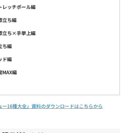
トレッチポール編
膝立ち編
膝立ち×手挙上編
立ち編
ッド編
MAX編
ュー16種大全」資料のダウンロードはこちらから