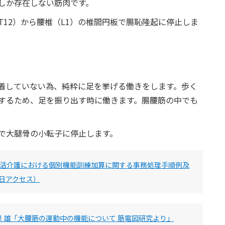
しか存在しない筋肉です。
12）から腰椎（L1）の椎間円板で腸恥隆起に停止しま
着していない為、純粋に足を挙げる働きをします。歩く
するため、足を振り出す時に働きます。腸腰筋の中でも
で大腿骨の小転子に停止します。
活介護における個別機能訓練加算に関する事務処理手順例及
0日アクセス）
.169 大久保 雄「大腰筋の運動中の機能について 筋電図研究より」