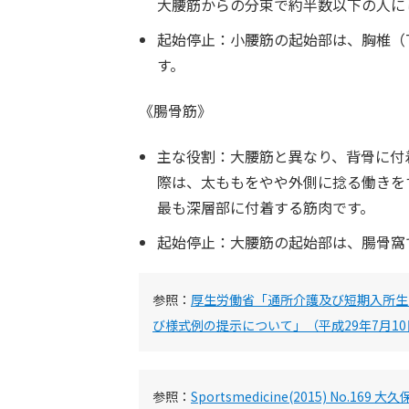
大腰筋からの分束で約半数以下の人に
起始停止：小腰筋の起始部は、胸椎（T
す。
《腸骨筋》
主な役割：大腰筋と異なり、背骨に付
際は、太ももをやや外側に捻る働きを
最も深層部に付着する筋肉です。
起始停止：大腰筋の起始部は、腸骨窩
参照：
厚生労働省「通所介護及び短期入所生
び様式例の提示について」（平成29年7月1
参照：
Sportsmedicine(2015) No