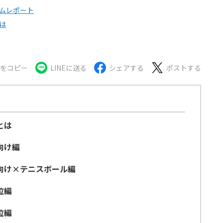
ムレポート
は
Lをコピー
LINEに送る
シェアする
ポストする
とは
向け編
向け×テニスボール編
位編
位編