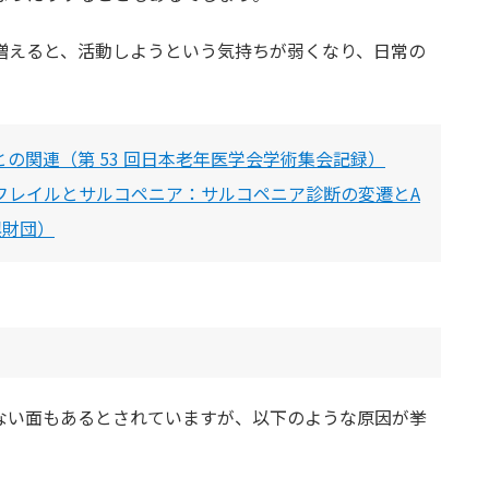
増えると、活動しようという気持ちが弱くなり、日常の
。
の関連（第 53 回日本老年医学会学術集会記録）
.フレイルとサルコペニア：サルコペニア診断の変遷とA
興財団）
ない面もあるとされていますが、以下のような原因が挙