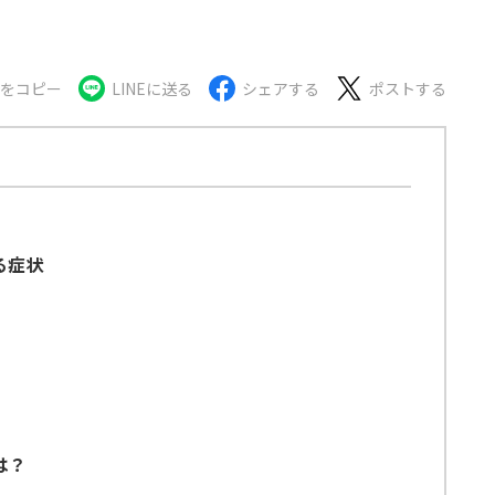
Lをコピー
LINEに送る
シェアする
ポストする
る症状
は？