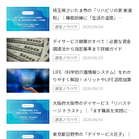
埼玉県さいたま市の「リハビリの家 東浦
和」｜機能訓練に「生活の温度」
を。“彩り”が変えたリハビリへの意欲
運営ノウハウ
2026/08/04
と、「もう一度、自分を誇れる場所」へ
の挑戦
デイサービス開業のすべて｜必要な資金
調達法から指定基準まで詳細ガイド
運営ノウハウ
2026/06/23
LIFE（科学的介護情報システム）をわか
りやすく解説！メリットやLIFE活用加算
運営ノウハウ
2026/06/19
大阪府大阪市のデイサービス「リハステ
ージ トラスト」｜「まず職員を笑顔にす
る」仕組み化が生む、温かなケアと対話
運営ノウハウ
2026/06/01
の好循環
東京都日野市の「デイサービス花子」｜