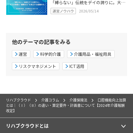
「縛らない」伝統をデイの誇りに。大人
の尊厳と“3年間離職ゼロ”を両立する組
運営ノウハウ
2026/05/14
織の力
他のテーマの記事をみる
運営
科学的介護
介護用品・福祉用具
リスクマネジメント
ICT活用
リハブクラウド
介護コラム
介護保険法
口腔機能向上加算
とは｜（Ⅰ）（Ⅱ）の違い・算定要件・計画書について【2024年介護報酬
改定】
リハブクラウドとは