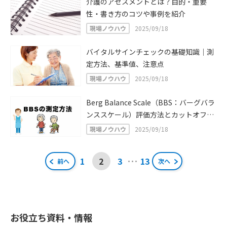
介護のアセスメントとは？目的・重要
性・書き方のコツや事例を紹介
現場ノウハウ
2025/09/18
バイタルサインチェックの基礎知識｜測
定方法、基準値、注意点
現場ノウハウ
2025/09/18
Berg Balance Scale（BBS：バーグバラ
ンススケール）評価方法とカットオフ値
の基礎知識
現場ノウハウ
2025/09/18
投
…
1
2
3
13
前へ
次へ
稿
ナ
ビ
お役立ち資料・情報
ゲ