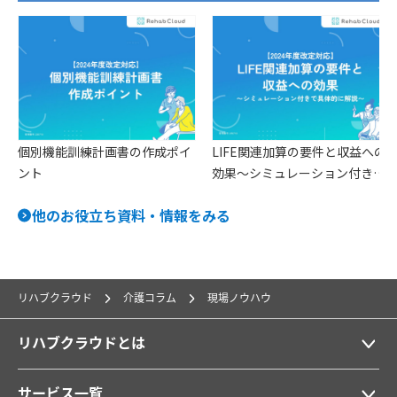
ー
シ
ョ
ン
個別機能訓練計画書の作成ポイ
LIFE関連加算の要件と収益への
ント
効果〜シミュレーション付きで
具体的に解説〜
他のお役立ち資料・情報をみる
リハブクラウド
介護コラム
現場ノウハウ
リハブクラウドとは
サービス一覧